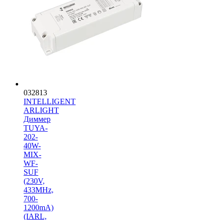
032813
INTELLIGENT
ARLIGHT
Диммер
TUYA-
202-
40W-
MIX-
WF-
SUF
(230V,
433MHz,
700-
1200mA)
(IARL,