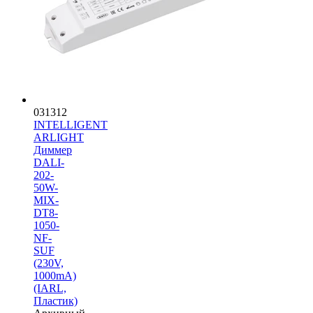
031312
INTELLIGENT
ARLIGHT
Диммер
DALI-
202-
50W-
MIX-
DT8-
1050-
NF-
SUF
(230V,
1000mА)
(IARL,
Пластик)