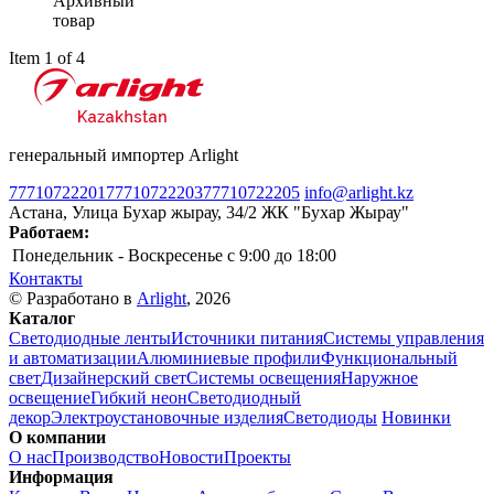
Архивный
товар
Item 1 of 4
генеральный импортер Arlight
77710722201
77710722203
77710722205
info@arlight.kz
Астана, Улица Бухар жырау, 34/2 ЖК "Бухар Жырау"
Работаем:
Понедельник - Воскресенье
c 9:00 до 18:00
Контакты
© Разработано в
Arlight
, 2026
Каталог
Светодиодные ленты
Источники питания
Системы управления
и автоматизации
Алюминиевые профили
Функциональный
свет
Дизайнерский свет
Системы освещения
Наружное
освещение
Гибкий неон
Светодиодный
декор
Электроустановочные изделия
Светодиоды
Новинки
О компании
О нас
Производство
Новости
Проекты
Информация