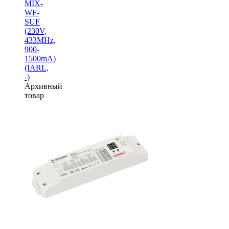
MIX-
WF-
SUF
(230V,
433MHz,
900-
1500mA)
(IARL,
-)
Архивный
товар