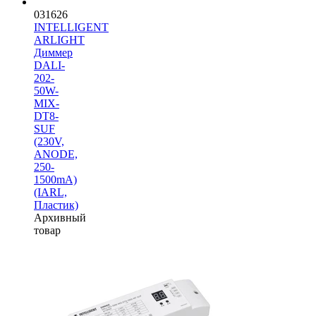
031626
INTELLIGENT
ARLIGHT
Диммер
DALI-
202-
50W-
MIX-
DT8-
SUF
(230V,
ANODE,
250-
1500mА)
(IARL,
Пластик)
Архивный
товар