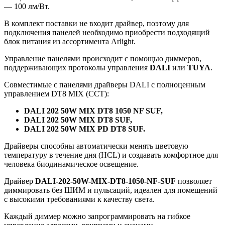
— 100 лм/Вт.
В комплект поставки не входит драйвер, поэтому для
подключения панелей необходимо приобрести подходящий
блок питания из ассортимента Arlight.
Управление панелями происходит с помощью диммеров,
поддерживающих протоколы управления
DALI
или
TUYA
.
Совместимые с панелями драйверы DALI с полноценным
управлением DT8 MIX (ССТ):
DALI 202 50W MIX DT8 1050 NF SUF,
DALI 202 50W MIX DT8 SUF,
DALI 202 50W MIX PD DT8 SUF.
Драйверы способны автоматически менять цветовую
температуру в течение дня (HCL) и создавать комфортное для
человека биодинамическое освещение.
Драйвер
DALI-202-50W-MIX-DT8-1050-NF-SUF
позволяет
диммировать без ШИМ и пульсаций, идеален для помещений
с высокими требованиями к качеству света.
Каждый диммер можно запрограммировать на гибкое