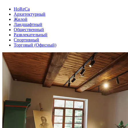
HoReCa
Архитектурный
Жилой
Ландшафтный
Общественный
Развлекательный
Спортивный
Торговый (Офисный)