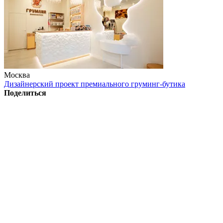
Москва
Дизайнерский проект премиального груминг-бутика
Поделиться