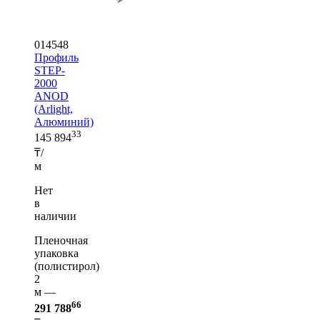
014548
Профиль
STEP-
2000
ANOD
(Arlight,
Алюминий)
33
145 894
₸/
м
Нет
в
наличии
Пленочная
упаковка
(полистирол)
2
м —
66
291 788