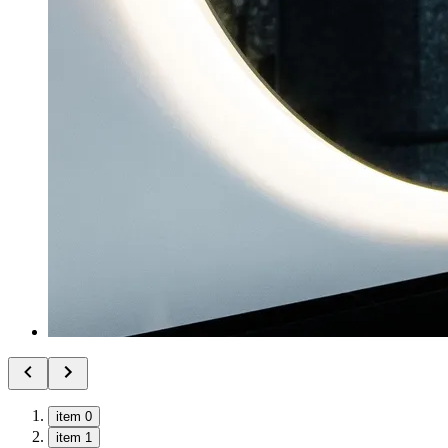
item 0
item 1