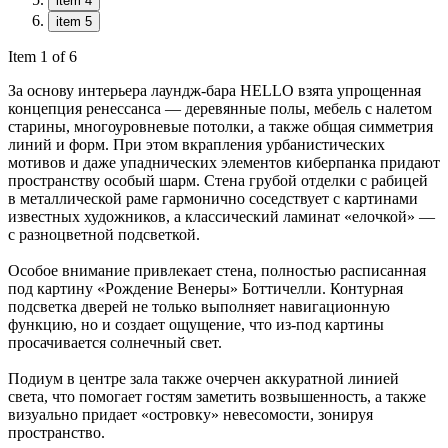
item 4
item 5
Item 1 of 6
За основу интерьера лаундж-бара HELLO взята упрощенная
концепция ренессанса — деревянные полы, мебель с налетом
старины, многоуровневые потолки, а также общая симметрия
линий и форм. При этом вкрапления урбанистических
мотивов и даже упаднических элементов киберпанка придают
пространству особый шарм. Стена грубой отделки с рабицей
в металлической раме гармонично соседствует с картинами
известных художников, а классический ламинат «елочкой» —
с разноцветной подсветкой.
Особое внимание привлекает стена, полностью расписанная
под картину «Рождение Венеры» Боттичелли. Контурная
подсветка дверей не только выполняет навигационную
функцию, но и создает ощущение, что из-под картины
просачивается солнечный свет.
Подиум в центре зала также очерчен аккуратной линией
света, что помогает гостям заметить возвышенность, а также
визуально придает «островку» невесомости, зонируя
пространство.