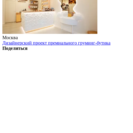
Москва
Дизайнерский проект премиального груминг-бутика
Поделиться