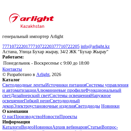
генеральный импортер Arlight
77710722201
77710722203
77710722205
info@arlight.kz
Астана, Улица Бухар жырау, 34/2 ЖК "Бухар Жырау"
Работаем:
Понедельник - Воскресенье
c 9:00 до 18:00
Контакты
© Разработано в
Arlight
, 2026
Каталог
Светодиодные ленты
Источники питания
Системы управления
и автоматизации
Алюминиевые профили
Функциональный
свет
Дизайнерский свет
Системы освещения
Наружное
освещение
Гибкий неон
Светодиодный
декор
Электроустановочные изделия
Светодиоды
Новинки
О компании
О нас
Производство
Новости
Проекты
Информация
Каталоги
Видео
Новинки
Архив вебинаров
Статьи
Вопрос-