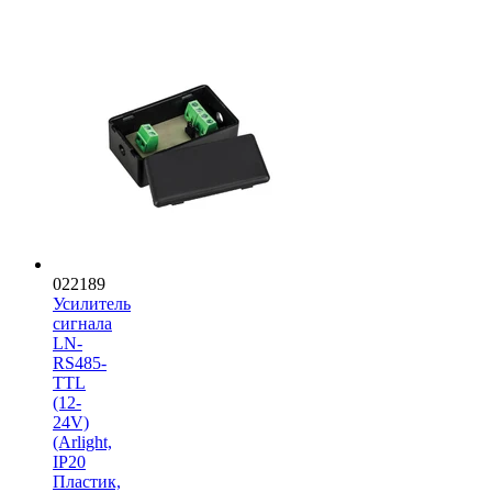
022189
Усилитель
сигнала
LN-
RS485-
TTL
(12-
24V)
(Arlight,
IP20
Пластик,