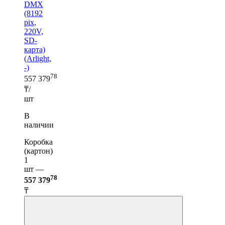
DMX
(8192
pix,
220V,
SD-
карта)
(Arlight,
-)
78
557 379
₸/
шт
В
наличии
Коробка
(картон)
1
шт —
78
557 379
₸