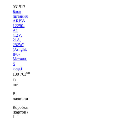
031513
Блок
питания
ARPV-
12250-
A1
(12V,
21A,
252W)
(Arlight,
IP67
Металл,
3
года)
00
130 763
₸/
шт
В
наличии
Коробка
(картон)
1