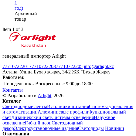
1
год)
Архивный
товар
Item 1 of 3
генеральный импортер Arlight
77710722201
77710722203
77710722205
info@arlight.kz
Астана, Улица Бухар жырау, 34/2 ЖК "Бухар Жырау"
Работаем:
Понедельник - Воскресенье
c 9:00 до 18:00
Контакты
© Разработано в
Arlight
, 2026
Каталог
Светодиодные ленты
Источники питания
Системы управления
и автоматизации
Алюминиевые профили
Функциональный
свет
Дизайнерский свет
Системы освещения
Наружное
освещение
Гибкий неон
Светодиодный
декор
Электроустановочные изделия
Светодиоды
Новинки
О компании