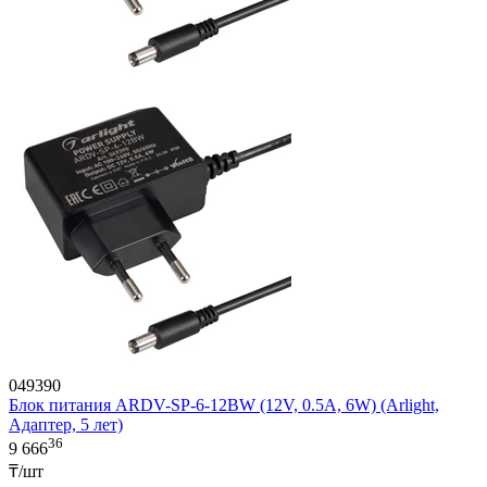
049390
Блок питания ARDV-SP-6-12BW (12V, 0.5A, 6W) (Arlight,
Адаптер, 5 лет)
36
9 666
₸/шт