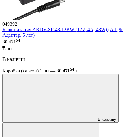
049392
Блок питания ARDV-SP-48-12BW (12V, 4A, 48W) (Arlight,
Адаптер, 5 лет)
54
30 471
₸/шт
В наличии
54
Коробка (картон) 1 шт —
30 471
₸
В корзину