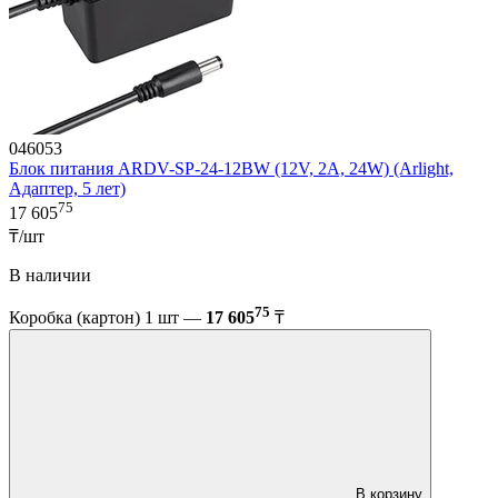
046053
Блок питания ARDV-SP-24-12BW (12V, 2A, 24W) (Arlight,
Адаптер, 5 лет)
75
17 605
₸/шт
В наличии
75
Коробка (картон) 1 шт —
17 605
₸
В корзину