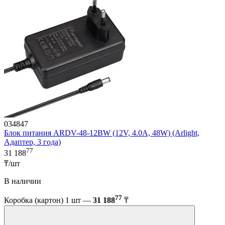
034847
Блок питания ARDV-48-12BW (12V, 4.0A, 48W) (Arlight,
Адаптер, 3 года)
77
31 188
₸/шт
В наличии
77
Коробка (картон) 1 шт —
31 188
₸