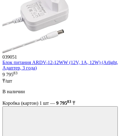
039051
Блок питания ARDV-12-12WW (12V, 1A, 12W) (Arlight,
Адаптер, 3 года)
83
9 795
₸/шт
В наличии
83
Коробка (картон) 1 шт —
9 795
₸