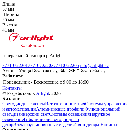
Длина
57 мм
Ширина
25 мм
Высота
41 мм
генеральный импортер Arlight
77710722201
77710722203
77710722205
info@arlight.kz
Астана, Улица Бухар жырау, 34/2 ЖК "Бухар Жырау"
Работаем:
Понедельник - Воскресенье
c 9:00 до 18:00
Контакты
© Разработано в
Arlight
, 2026
Каталог
Светодиодные ленты
Источники питания
Системы управления
и автоматизации
Алюминиевые профили
Функциональный
свет
Дизайнерский свет
Системы освещения
Наружное
освещение
Гибкий неон
Светодиодный
декор
Электроустановочные изделия
Светодиоды
Новинки
О компании