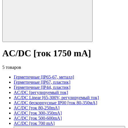
AC/DC [ток 1750 mA]
5 товаров
Герметичные [IP65-67, металл]
Герметичные [IP67, пластик]
Герметичные [IP44, пластик]
AC/DC [регулируемый ток]
AC/DC Linear [65-300V, регулируемый ток]
AC/DC бескорпусные IP00 [ток 80-350мА]
AC/DC [ток 80-250mA]
AC/DC [ток 300-350mA]
AC/DC [ток 500-600mA]
AC/DC [ток 700 mA]