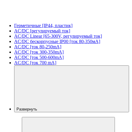
Герметичные [IP44, пластик]
AC/DC [регулируемый ток]
AC/DC Linear [65-300V, регулируемый ток]
AC/DC бескорпусные IP00 [ток 80-350мА]
AC/DC [ток 80-250mA]
AC/DC [ток 300-350mA]
AC/DC [ток 500-600mA]
AC/DC [ток 700 mA]
Развернуть