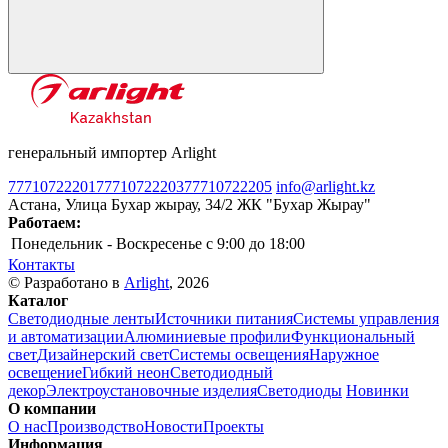
генеральный импортер Arlight
77710722201
77710722203
77710722205
info@arlight.kz
Астана, Улица Бухар жырау, 34/2 ЖК "Бухар Жырау"
Работаем:
Понедельник - Воскресенье
c 9:00 до 18:00
Контакты
© Разработано в
Arlight
, 2026
Каталог
Светодиодные ленты
Источники питания
Системы управления
и автоматизации
Алюминиевые профили
Функциональный
свет
Дизайнерский свет
Системы освещения
Наружное
освещение
Гибкий неон
Светодиодный
декор
Электроустановочные изделия
Светодиоды
Новинки
О компании
О нас
Производство
Новости
Проекты
Информация