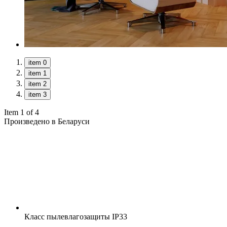
item 0
item 1
item 2
item 3
Item 1 of 4
Произведено в Беларуси
Класс пылевлагозащиты
IP33