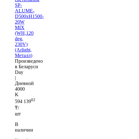
SP-
ALUME-
D500xH1500-
20W
MIX
(WH,120
deg,
230V)
(Arlight,
Металл)
Произведено
в Беларуси
Day
|
Дневной
4000
K
02
594 139
₸/
шт
В
наличии