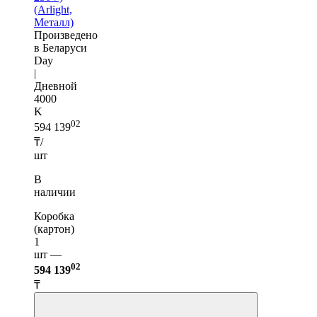
(Arlight,
Металл)
Произведено
в Беларуси
Day
|
Дневной
4000
K
02
594 139
₸/
шт
В
наличии
Коробка
(картон)
1
шт —
02
594 139
₸