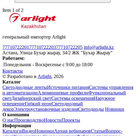
Item 1 of 2
генеральный импортер Arlight
77710722201
77710722203
77710722205
info@arlight.kz
Астана, Улица Бухар жырау, 34/2 ЖК "Бухар Жырау"
Работаем:
Понедельник - Воскресенье
c 9:00 до 18:00
Контакты
© Разработано в
Arlight
, 2026
Каталог
Светодиодные ленты
Источники питания
Системы управления
и автоматизации
Алюминиевые профили
Функциональный
свет
Дизайнерский свет
Системы освещения
Наружное
освещение
Гибкий неон
Светодиодный
декор
Электроустановочные изделия
Светодиоды
Новинки
О компании
О нас
Производство
Новости
Проекты
Информация
Каталоги
Видео
Новинки
Архив вебинаров
Статьи
Вопрос-