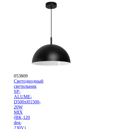
053809
Светодиодный
светильник
SP-
ALUME-
D500xH1500-
20W
MIX
(BK,120
deg,
230V)