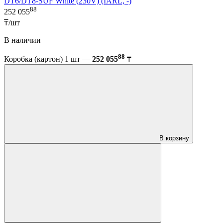
DT6/DT8-SUF White (230V) (IARL, -)
88
252 055
₸/шт
В наличии
88
Коробка (картон) 1 шт —
252 055
₸
В корзину