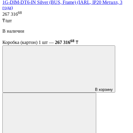
1G-DIM-DT6-IN Silver (BUS, Frame) (IARL, IP20 Металл, 3
года)
68
267 316
₸/шт
В наличии
68
Коробка (картон) 1 шт —
267 316
₸
В корзину