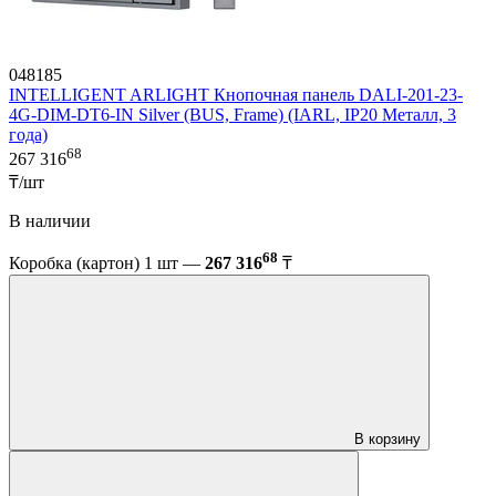
048185
INTELLIGENT ARLIGHT Кнопочная панель DALI-201-23-
4G-DIM-DT6-IN Silver (BUS, Frame) (IARL, IP20 Металл, 3
года)
68
267 316
₸/шт
В наличии
68
Коробка (картон) 1 шт —
267 316
₸
В корзину