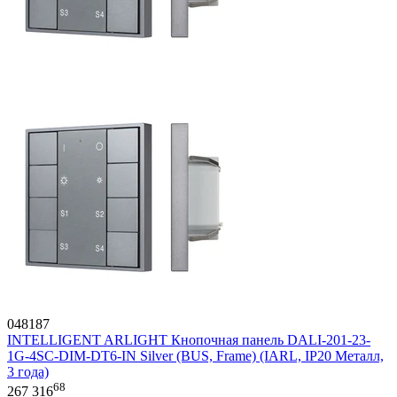
048187
INTELLIGENT ARLIGHT Кнопочная панель DALI-201-23-
1G-4SC-DIM-DT6-IN Silver (BUS, Frame) (IARL, IP20 Металл,
3 года)
68
267 316