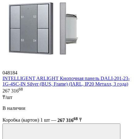
048184
INTELLIGENT ARLIGHT Кнопочная панель DALI-201-23-
1G-4SC-IN Silver (BUS, Frame) (IARL, IP20 Металл, 3 года)
68
267 316
₸/шт
В наличии
68
Коробка (картон) 1 шт —
267 316
₸