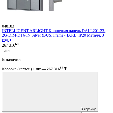
048183
INTELLIGENT ARLIGHT Кнопочная панель DALI-201-23-
2G-DIM-DT6-IN Silver (BUS, Frame) (IARL, IP20 Металл, 3
года)
68
267 316
₸/шт
В наличии
68
Коробка (картон) 1 шт —
267 316
₸
В корзину