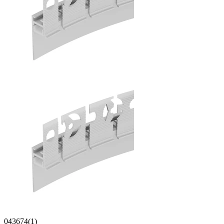
043674(1)