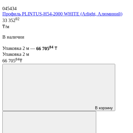
045434
Профиль PLINTUS-H54-2000 WHITE (Arlight, Алюминий)
92
33 352
₸/м
В наличии
84
Упаковка 2 м —
66 705
₸
Упаковка 2 м
84
66 705
₸
В корзину