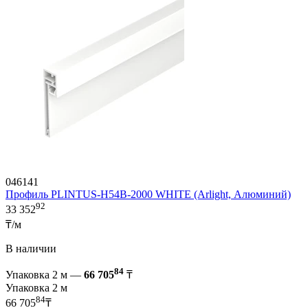
046141
Профиль PLINTUS-H54B-2000 WHITE (Arlight, Алюминий)
92
33 352
₸/м
В наличии
84
Упаковка 2 м —
66 705
₸
Упаковка 2 м
84
66 705
₸