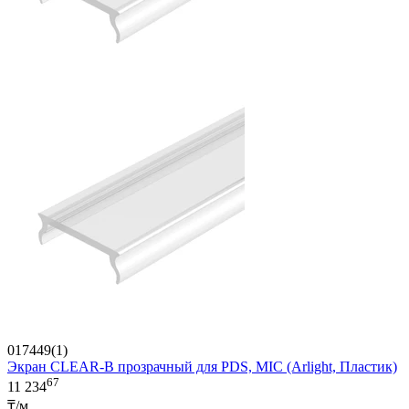
017449(1)
Экран CLEAR-B прозрачный для PDS, MIC (Arlight, Пластик)
67
11 234
₸/м