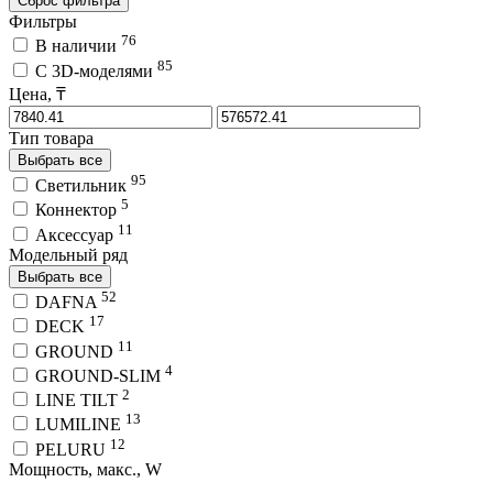
Сброс фильтра
Фильтры
76
В наличии
85
C 3D-моделями
Цена, ₸
Тип товара
Выбрать все
95
Светильник
5
Коннектор
11
Аксессуар
Модельный ряд
Выбрать все
52
DAFNA
17
DECK
11
GROUND
4
GROUND-SLIM
2
LINE TILT
13
LUMILINE
12
PELURU
Мощность, макс., W