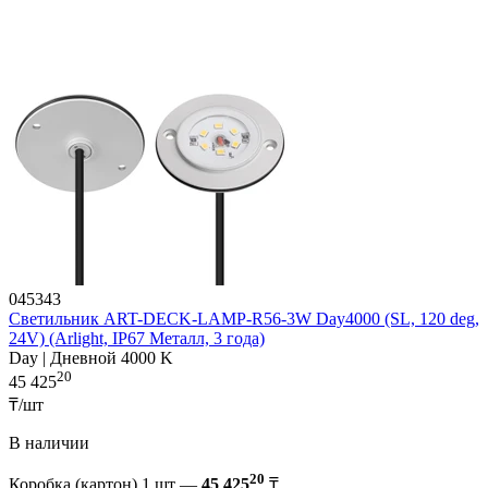
045343
Светильник ART-DECK-LAMP-R56-3W Day4000 (SL, 120 deg,
24V) (Arlight, IP67 Металл, 3 года)
Day | Дневной 4000 K
20
45 425
₸/шт
В наличии
20
Коробка (картон) 1 шт —
45 425
₸