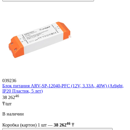
039236
Блок питания ARV-SP-12040-PFC (12V, 3.33A, 40W) (Arlight,
IP20 Пластик, 5 лет)
46
38 262
₸/шт
В наличии
46
Коробка (картон) 1 шт —
38 262
₸