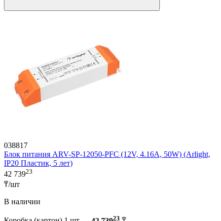
038817
Блок питания ARV-SP-12050-PFC (12V, 4.16A, 50W) (Arlight,
IP20 Пластик, 5 лет)
23
42 739
₸/шт
В наличии
23
Коробка (картон) 1 шт —
42 739
₸