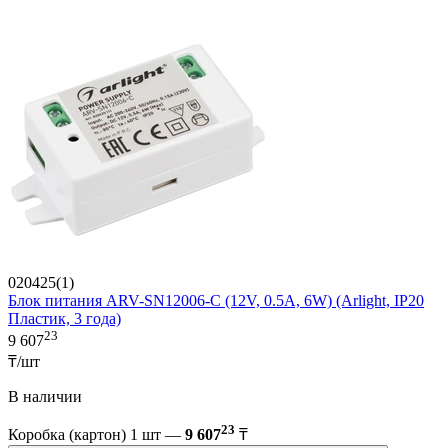
020425(1)
Блок питания ARV-SN12006-C (12V, 0.5A, 6W) (Arlight, IP20
Пластик, 3 года)
23
9 607
₸/шт
В наличии
23
Коробка (картон) 1 шт —
9 607
₸