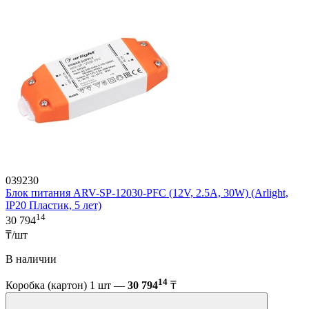
039230
Блок питания ARV-SP-12030-PFC (12V, 2.5A, 30W) (Arlight,
IP20 Пластик, 5 лет)
14
30 794
₸/шт
В наличии
14
Коробка (картон) 1 шт —
30 794
₸