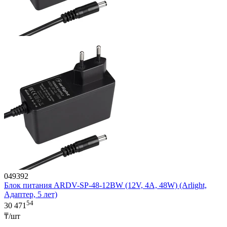
049392
Блок питания ARDV-SP-48-12BW (12V, 4A, 48W) (Arlight,
Адаптер, 5 лет)
54
30 471
₸/шт