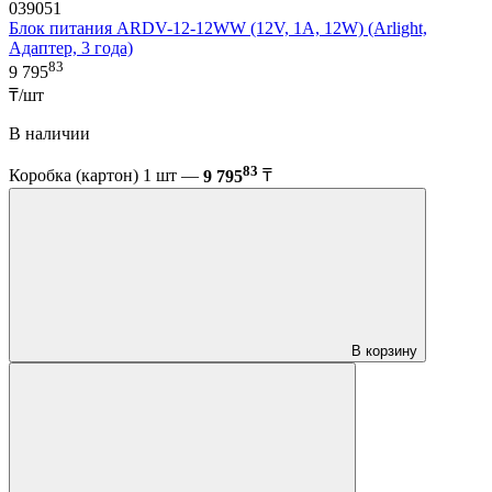
039051
Блок питания ARDV-12-12WW (12V, 1A, 12W) (Arlight,
Адаптер, 3 года)
83
9 795
₸/шт
В наличии
83
Коробка (картон) 1 шт —
9 795
₸
В корзину