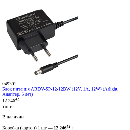
049391
Блок питания ARDV-SP-12-12BW (12V, 1A, 12W) (Arlight,
Адаптер, 5 лет)
42
12 246
₸/шт
В наличии
42
Коробка (картон) 1 шт —
12 246
₸