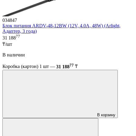
034847
Блок питания ARDV-48-12BW (12V, 4.0A, 48W) (Arlight,
Адаптер, 3 года)
77
31 188
₸/шт
В наличии
77
Коробка (картон) 1 шт —
31 188
₸
В корзину