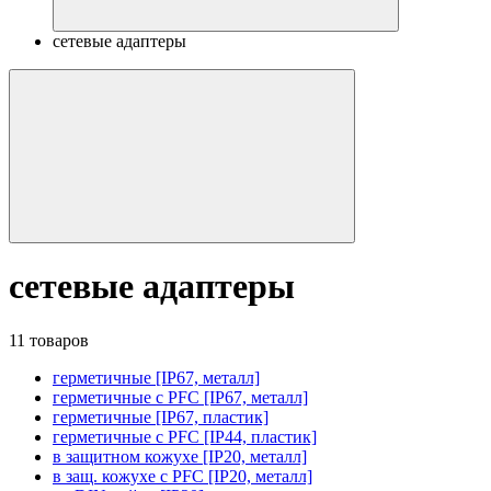
сетевые адаптеры
сетевые адаптеры
11 товаров
герметичные [IP67, металл]
герметичные с PFC [IP67, металл]
герметичные [IP67, пластик]
герметичные с PFC [IP44, пластик]
в защитном кожухе [IP20, металл]
в защ. кожухе с PFC [IP20, металл]