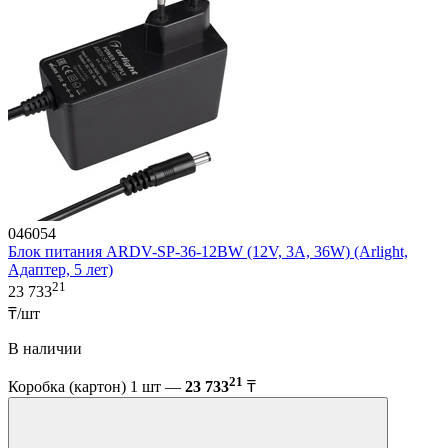
046054
Блок питания ARDV-SP-36-12BW (12V, 3A, 36W) (Arlight,
Адаптер, 5 лет)
21
23 733
₸/шт
В наличии
21
Коробка (картон) 1 шт —
23 733
₸