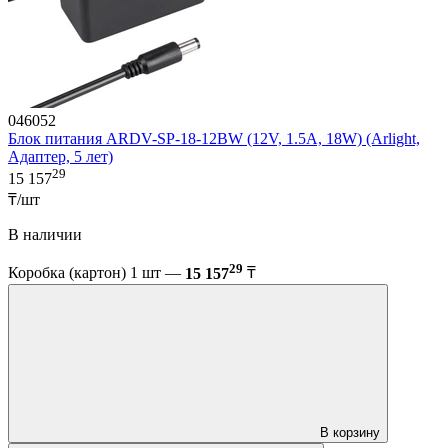
046052
Блок питания ARDV-SP-18-12BW (12V, 1.5A, 18W) (Arlight,
Адаптер, 5 лет)
29
15 157
₸/шт
В наличии
29
Коробка (картон) 1 шт —
15 157
₸
В корзину