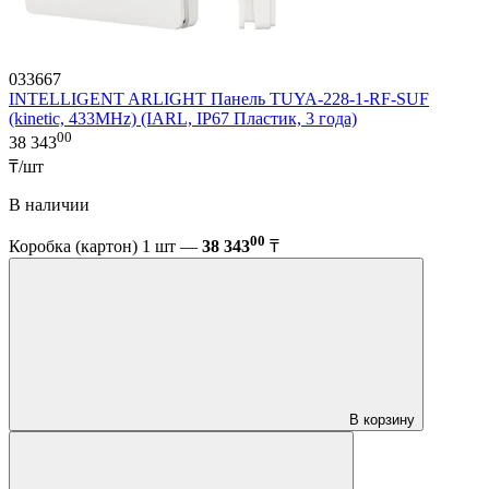
033667
INTELLIGENT ARLIGHT Панель TUYA-228-1-RF-SUF
(kinetic, 433MHz) (IARL, IP67 Пластик, 3 года)
00
38 343
₸/шт
В наличии
00
Коробка (картон) 1 шт —
38 343
₸
В корзину