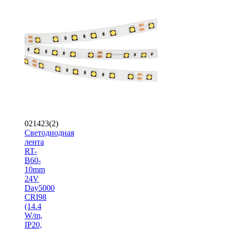
021423(2)
Светодиодная
лента
RT-
B60-
10mm
24V
Day5000
CRI98
(14.4
W/m,
IP20,