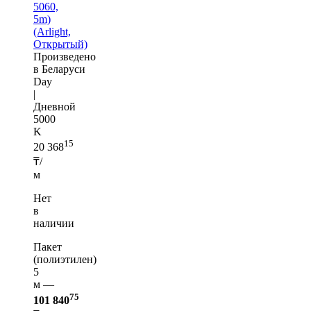
5060,
5m)
(Arlight,
Открытый)
Произведено
в Беларуси
Day
|
Дневной
5000
K
15
20 368
₸/
м
Нет
в
наличии
Пакет
(полиэтилен)
5
м —
75
101 840