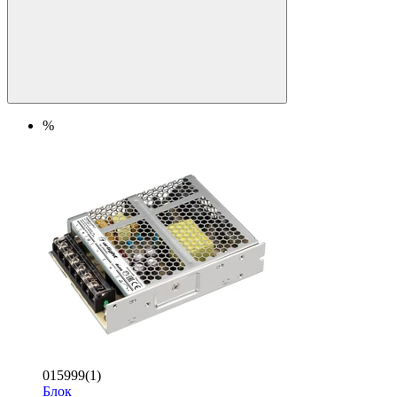
%
015999(1)
Блок