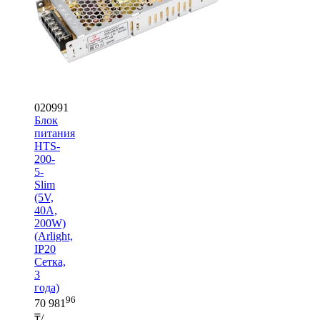
020991
Блок
питания
HTS-
200-
5-
Slim
(5V,
40A,
200W)
(Arlight,
IP20
Сетка,
3
года)
96
70 981
₸/