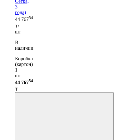
Сетка,
3
года)
54
44 767
₸/
шт
В
наличии
Коробка
(картон)
1
шт —
54
44 767
₸