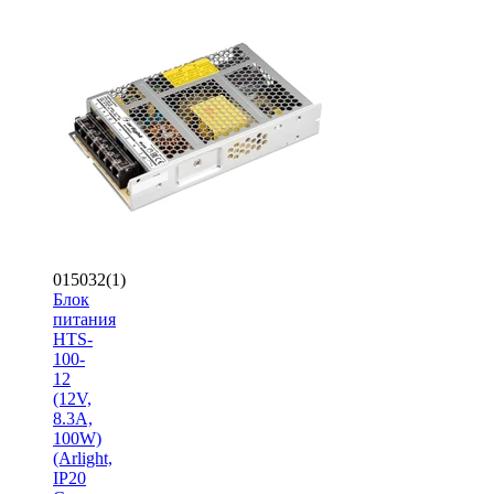
015032(1)
Блок
питания
HTS-
100-
12
(12V,
8.3A,
100W)
(Arlight,
IP20