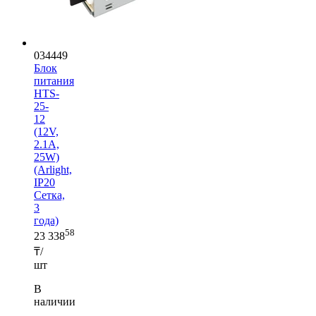
034449
Блок
питания
HTS-
25-
12
(12V,
2.1A,
25W)
(Arlight,
IP20
Сетка,
3
года)
58
23 338
₸/
шт
В
наличии