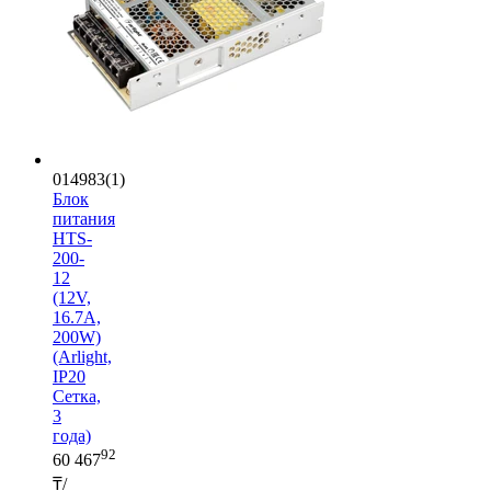
014983(1)
Блок
питания
HTS-
200-
12
(12V,
16.7A,
200W)
(Arlight,
IP20
Сетка,
3
года)
92
60 467
₸/