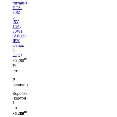
питания
HTS-
80M-
5
(5V,
16A,
80W)
(Arlight,
IP20
Сетка,
3
года)
81
36 280
₸/
шт
В
наличии
Коробка
(картон)
1
шт —
81
36 280