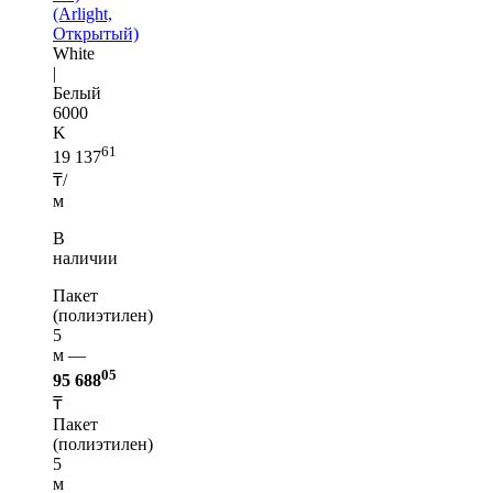
(Arlight,
Открытый)
White
|
Белый
6000
K
61
19 137
₸/
м
В
наличии
Пакет
(полиэтилен)
5
м —
05
95 688
₸
Пакет
(полиэтилен)
5
м