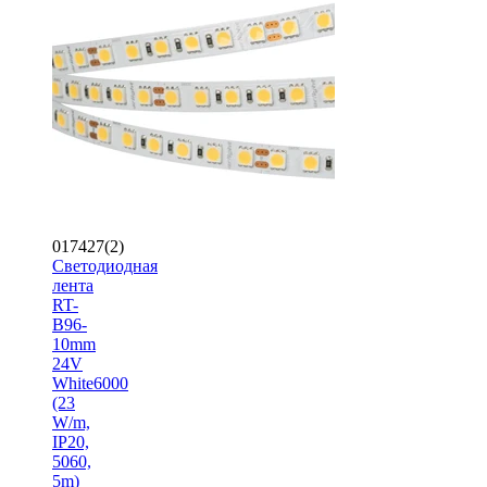
017427(2)
Светодиодная
лента
RT-
B96-
10mm
24V
White6000
(23
W/m,
IP20,
5060,
5m)