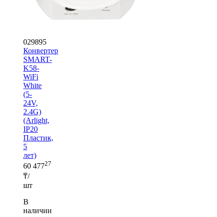
029895
Конвертер
SMART-
K58-
WiFi
White
(5-
24V,
2.4G)
(Arlight,
IP20
Пластик,
5
лет)
27
60 477
₸/
шт
В
наличии