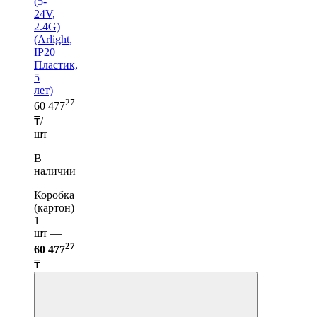
(5-
24V,
2.4G)
(Arlight,
IP20
Пластик,
5
лет)
27
60 477
₸/
шт
В
наличии
Коробка
(картон)
1
шт —
27
60 477
₸