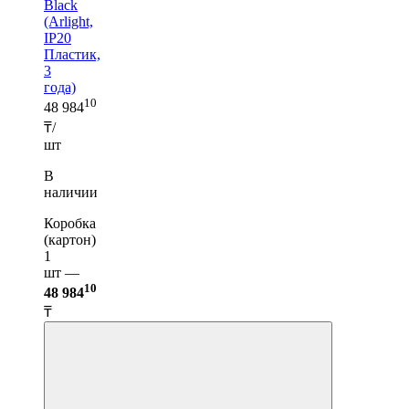
Black
(Arlight,
IP20
Пластик,
3
года)
10
48 984
₸/
шт
В
наличии
Коробка
(картон)
1
шт —
10
48 984
₸