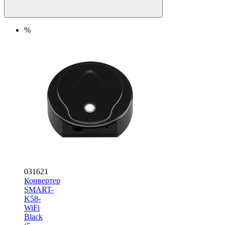
%
031621
Конвертер
SMART-
K58-
WiFi
Black