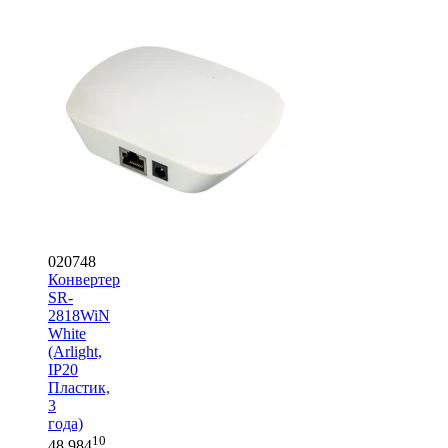
020748
Конвертер
SR-
2818WiN
White
(Arlight,
IP20
Пластик,
3
года)
10
48 984