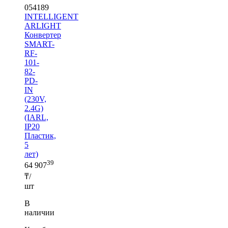
054189
INTELLIGENT
ARLIGHT
Конвертер
SMART-
RF-
101-
82-
PD-
IN
(230V,
2.4G)
(IARL,
IP20
Пластик,
5
лет)
39
64 907
₸/
шт
В
наличии