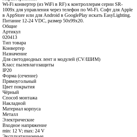
Wi-Fi конвертер (из WiFi в RF) к контроллерам серии SR-
1009x для управления через телефон по Wi-Fi. Софт для Apple
в AppStore или для Android в GooglePlay искать EasyLighting.
Питание 12-24 VDC, размер 50x99x20.
Общие
Артикул
020413
Тип товара
Конвертер
Назначение
Для светодиодных лент и модулей (CV/ШИМ)
Класс пылевлагозащиты
IP20
Форма (сечение)
Прямоугольный
Цвет покрытия
Чёрный
Способ монтажа
Накладной
Материал корпуса
Металл
Электрические
Входное напряжение
min: 12 V; max: 24 V
Эксплуатационные