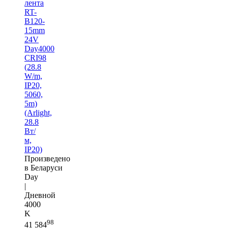
лента
RT-
B120-
15mm
24V
Day4000
CRI98
(28.8
W/m,
IP20,
5060,
5m)
(Arlight,
28.8
Вт/
м,
IP20)
Произведено
в Беларуси
Day
|
Дневной
4000
K
98
41 584