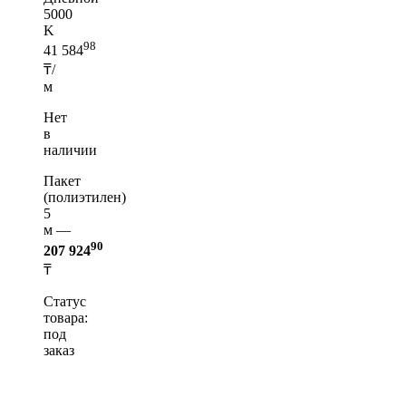
5000
K
98
41 584
₸/
м
Нет
в
наличии
Пакет
(полиэтилен)
5
м —
90
207 924
₸
Статус
товара:
под
заказ