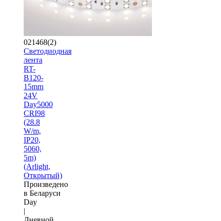
021468(2)
Светодиодная
лента
RT-
B120-
15mm
24V
Day5000
CRI98
(28.8
W/m,
IP20,
5060,
5m)
(Arlight,
Открытый)
Произведено
в Беларуси
Day
|
Дневной