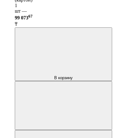
1
шт —
67
99 073
₸
В корзину