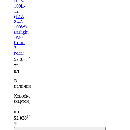
HTS-
100L-
12
(12V,
8.4A,
100W)
(Arlight,
IP20
Сетка,
3
года)
05
52 038
₸/
шт
В
наличии
Коробка
(картон)
1
шт —
05
52 038
₸