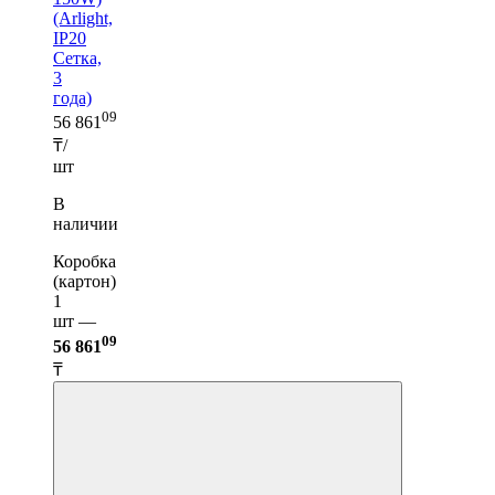
(Arlight,
IP20
Сетка,
3
года)
09
56 861
₸/
шт
В
наличии
Коробка
(картон)
1
шт —
09
56 861
₸