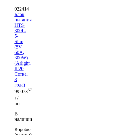
022414
Блок
питания
HTS-
300L-
5-
Slim
(5V,
60A,
300W)
(Arlight,
IP20
Сетка,
3
года)
67
99 073
₸/
шт
В
наличии
Коробка
(картон)