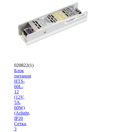
020822(1)
Блок
питания
HTS-
60L-
12
(12V,
5A,
60W)
(Arlight,
IP20
Сетка,
3