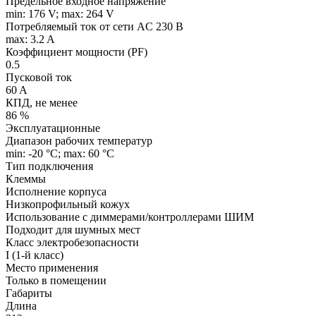
Предельное входное напряжение
min: 176 V; max: 264 V
Потребляемый ток от сети AC 230 В
max: 3.2 A
Коэффициент мощности (PF)
0.5
Пусковой ток
60 A
КПД, не менее
86 %
Эксплуатационные
Диапазон рабочих температур
min: -20 °C; max: 60 °C
Тип подключения
Клеммы
Исполнение корпуса
Низкопрофильный кожух
Использование с диммерами/контроллерами ШИМ
Подходит для шумных мест
Класс электробезопасности
I (1-й класс)
Место применения
Только в помещении
Габариты
Длина