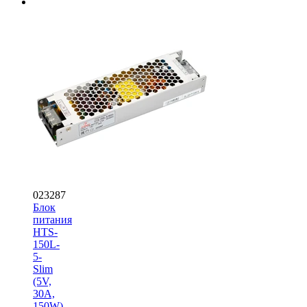
023287
Блок
питания
HTS-
150L-
5-
Slim
(5V,
30A,
150W)