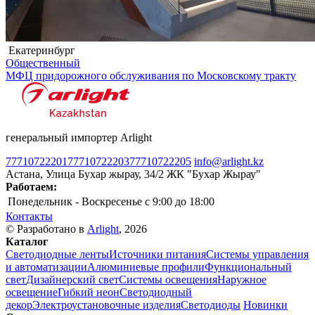
Екатеринбург
Общественный
МФЦ придорожного обслуживания по Московскому тракту
генеральный импортер Arlight
77710722201
77710722203
77710722205
info@arlight.kz
Астана, Улица Бухар жырау, 34/2 ЖК "Бухар Жырау"
Работаем:
Понедельник - Воскресенье
c 9:00 до 18:00
Контакты
© Разработано в
Arlight
, 2026
Каталог
Светодиодные ленты
Источники питания
Системы управления
и автоматизации
Алюминиевые профили
Функциональный
свет
Дизайнерский свет
Системы освещения
Наружное
освещение
Гибкий неон
Светодиодный
декор
Электроустановочные изделия
Светодиоды
Новинки