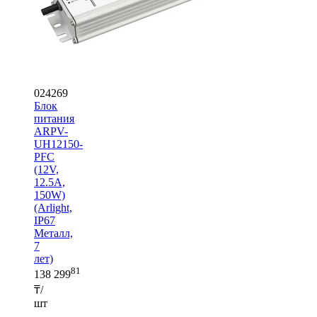
024269
Блок
питания
ARPV-
UH12150-
PFC
(12V,
12.5A,
150W)
(Arlight,
IP67
Металл,
7
лет)
81
138 299
₸/
шт