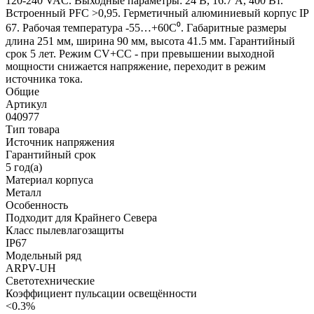
120-240 VAC. Выходные параметры: 24 В, 16.7 А, 400 Вт.
Встроенный PFC >0,95. Герметичный алюминиевый корпус IP
67. Рабочая температура -55…+60C⁰. Габаритные размеры
длина 251 мм, ширина 90 мм, высота 41.5 мм. Гарантийный
срок 5 лет. Режим CV+CC - при превышении выходной
мощности снижается напряжение, переходит в режим
источника тока.
Общие
Артикул
040977
Тип товара
Источник напряжения
Гарантийный срок
5 год(а)
Материал корпуса
Металл
Особенность
Подходит для Крайнего Севера
Класс пылевлагозащиты
IP67
Модельный ряд
ARPV-UH
Светотехнические
Коэффициент пульсации освещённости
<0.3%