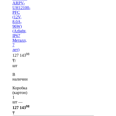
ARPV-
UH12100-
PFC
(12V,
8.0A,
96W)
(Arlight,
IP67
Металл,
7
лет)
98
127 143
₸/
шт
В
наличии
Коробка
(картон)
1
шт —
98
127 143
₸