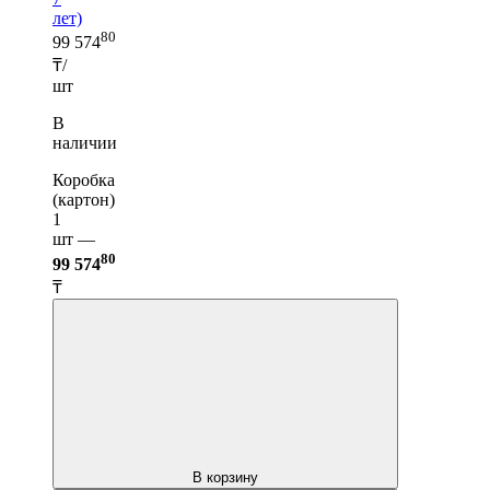
лет)
80
99 574
₸/
шт
В
наличии
Коробка
(картон)
1
шт —
80
99 574
₸
В корзину