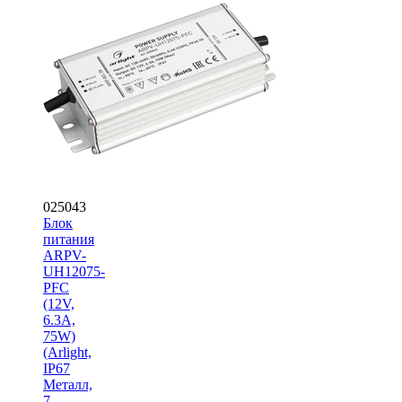
025043
Блок
питания
ARPV-
UH12075-
PFC
(12V,
6.3A,
75W)
(Arlight,
IP67
Металл,
7