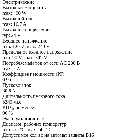
Электрические
Выходная мощность
max: 400 W
Выходной ток
max: 16.7 A
Выходное напряжение
typ: 24 V
Входное напряжение
min: 120 V; max: 240 V
Предельное входное напряжение
min: 90 V; max: 305 V
Потребляемый ток от сети AC 230 В
max: 2 A
Коэффициент мощности (PF)
0.95
Пусковой ток
30.8 A
Длительность пускового тока
5240 мкс
КПД, не менее
90 %
Эксплуатационные
Диапазон рабочих температур
min: -55 °C; max: 60 °C
Допустимое кол-во на автомат защиты B16