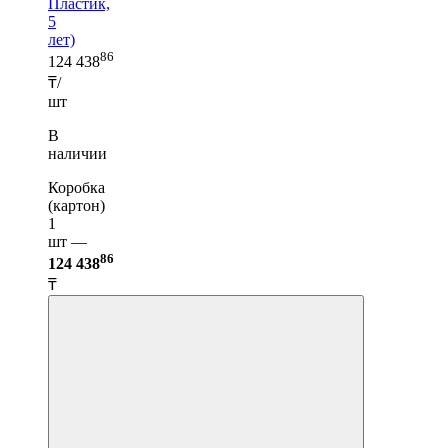
Пластик,
5
лет)
86
124 438
₸/
шт
В
наличии
Коробка
(картон)
1
шт —
86
124 438
₸