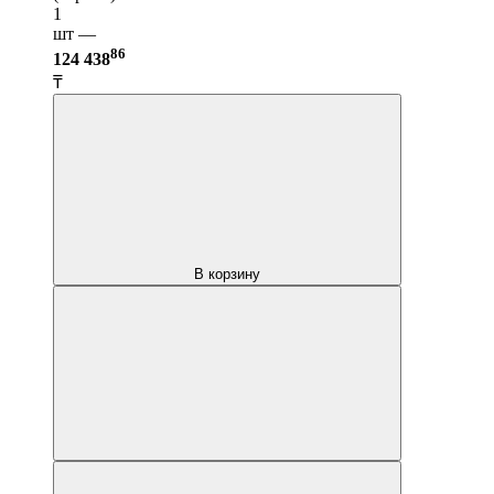
1
шт —
86
124 438
₸
В корзину