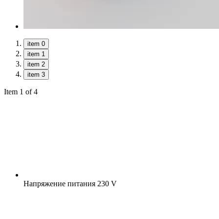
item 0
item 1
item 2
item 3
Item 1 of 4
Напряжение питания
230 V