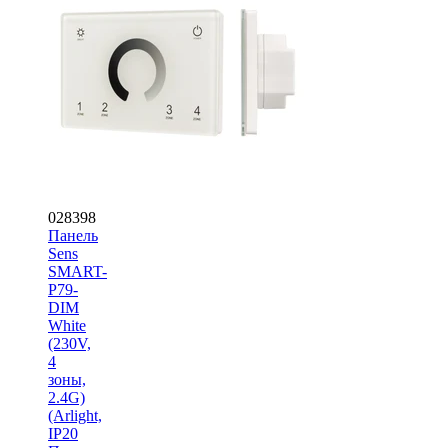
028398
Панель
Sens
SMART-
P79-
DIM
White
(230V,
4
зоны,
2.4G)
(Arlight,
IP20