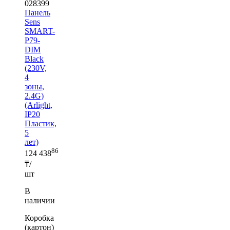
028399
Панель
Sens
SMART-
P79-
DIM
Black
(230V,
4
зоны,
2.4G)
(Arlight,
IP20
Пластик,
5
лет)
86
124 438
₸/
шт
В
наличии
Коробка
(картон)