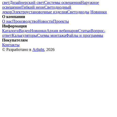
свет
Дизайнерский свет
Системы освещения
Наружное
освещение
Гибкий неон
Светодиодный
декор
Электроустановочные изделия
Светодиоды
Новинки
О компании
О нас
Производство
Новости
Проекты
Информация
Каталоги
Видео
Новинки
Архив вебинаров
Статьи
Вопрос-
ответ
Калькуляторы
Схемы монтажа
Файлы и программы
Покупателям
Контакты
© Разработано в
Arlight
, 2026