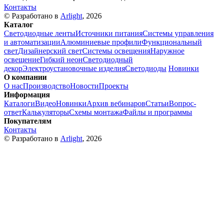
Контакты
© Разработано в
Arlight
, 2026
Каталог
Светодиодные ленты
Источники питания
Системы управления
и автоматизации
Алюминиевые профили
Функциональный
свет
Дизайнерский свет
Системы освещения
Наружное
освещение
Гибкий неон
Светодиодный
декор
Электроустановочные изделия
Светодиоды
Новинки
О компании
О нас
Производство
Новости
Проекты
Информация
Каталоги
Видео
Новинки
Архив вебинаров
Статьи
Вопрос-
ответ
Калькуляторы
Схемы монтажа
Файлы и программы
Покупателям
Контакты
© Разработано в
Arlight
, 2026