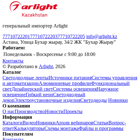
генеральный импортер Arlight
77710722201
77710722203
77710722205
info@arlight.kz
Астана, Улица Бухар жырау, 34/2 ЖК "Бухар Жырау"
Работаем:
Понедельник - Воскресенье
c 9:00 до 18:00
Контакты
© Разработано в
Arlight
, 2026
Каталог
Светодиодные ленты
Источники питания
Системы управления
и автоматизации
Алюминиевые профили
Функциональный
свет
Дизайнерский свет
Системы освещения
Наружное
освещение
Гибкий неон
Светодиодный
декор
Электроустановочные изделия
Светодиоды
Новинки
О компании
О нас
Производство
Новости
Проекты
Информация
Каталоги
Видео
Новинки
Архив вебинаров
Статьи
Вопрос-
ответ
Калькуляторы
Схемы монтажа
Файлы и программы
Покупателям
Контакты