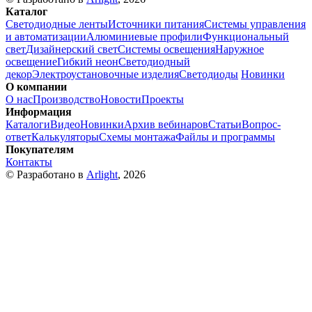
Каталог
Светодиодные ленты
Источники питания
Системы управления
и автоматизации
Алюминиевые профили
Функциональный
свет
Дизайнерский свет
Системы освещения
Наружное
освещение
Гибкий неон
Светодиодный
декор
Электроустановочные изделия
Светодиоды
Новинки
О компании
О нас
Производство
Новости
Проекты
Информация
Каталоги
Видео
Новинки
Архив вебинаров
Статьи
Вопрос-
ответ
Калькуляторы
Схемы монтажа
Файлы и программы
Покупателям
Контакты
© Разработано в
Arlight
, 2026