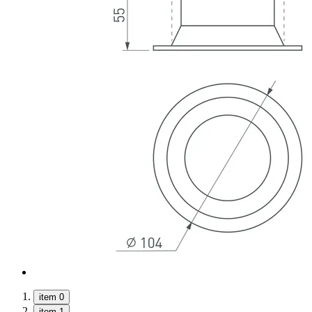
item 0
item 1