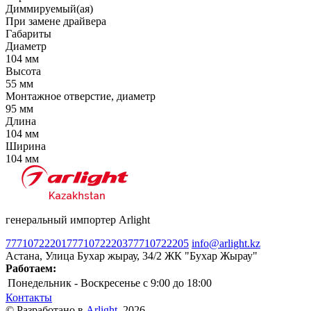
Диммируемый(ая)
При замене драйвера
Габариты
Диаметр
104 мм
Высота
55 мм
Монтажное отверстие, диаметр
95 мм
Длина
104 мм
Ширина
104 мм
генеральный импортер Arlight
77710722201
77710722203
77710722205
info@arlight.kz
Астана, Улица Бухар жырау, 34/2 ЖК "Бухар Жырау"
Работаем:
Понедельник - Воскресенье
c 9:00 до 18:00
Контакты
© Разработано в
Arlight
, 2026