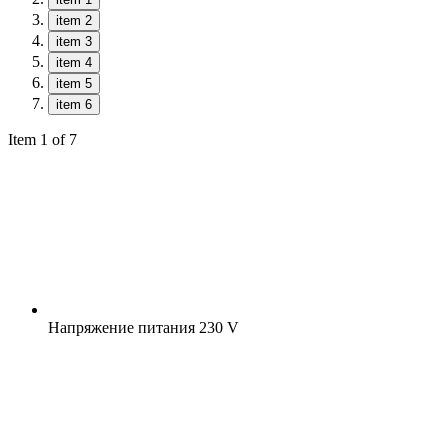
item 2
item 3
item 4
item 5
item 6
Item 1 of 7
Напряжение питания
230 V