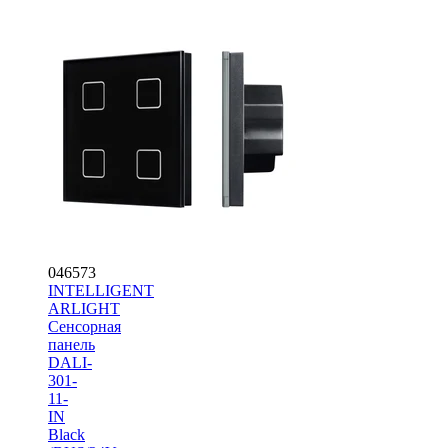
046573
INTELLIGENT
ARLIGHT
Сенсорная
панель
DALI-
301-
11-
IN
Black