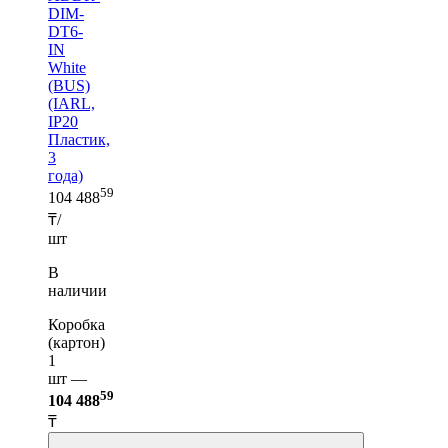
DIM-
DT6-
IN
White
(BUS)
(IARL,
IP20
Пластик,
3
года)
59
104 488
₸/
шт
В
наличии
Коробка
(картон)
1
шт —
59
104 488
₸