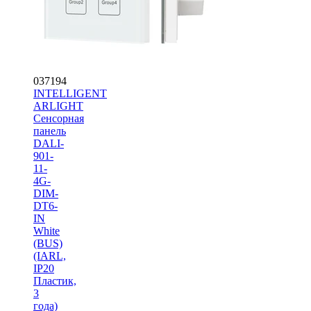
037194
INTELLIGENT
ARLIGHT
Сенсорная
панель
DALI-
901-
11-
4G-
DIM-
DT6-
IN
White
(BUS)
(IARL,
IP20
Пластик,
3
года)