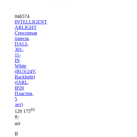
046574
INTELLIGENT
ARLIGHT
Сенсорная
панель
DALI-
301-
11-
IN
White
(BUS/24V,
Backlight)
(IARL,
IP20
Пластик,
5
лет)
93
120 175
₸/
шт
В