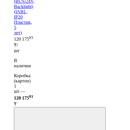
(BUS/24V,
Backlight)
(IARL,
IP20
Пластик,
5
лет)
93
120 175
₸/
шт
В
наличии
Коробка
(картон)
1
шт —
93
120 175
₸