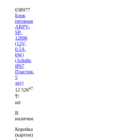
038977
Блок
питания
ARPV-
SP-
12006
(12V,
0.5A,
6W)
(Arlight,
IP67
Пластик,
5
лет)
47
12 526
₸/
шт
В
наличии
Коробка
(картон)