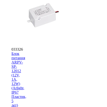
033326
Блок
питания
ARPV-
SP-
12012
(12V,
1A,
12W)
(Arlight,
IP67
Пластик,
5
лет)