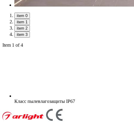
item 0
item 1
item 2
item 3
Item 1 of 4
Класс пылевлагозащиты
IP67