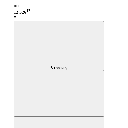
1
шт —
47
12 526
₸
В корзину