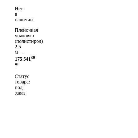
Нет
в
наличии
Пленочная
упаковка
(полистирол)
2.5
м —
30
175 541
₸
Статус
товара:
под
заказ