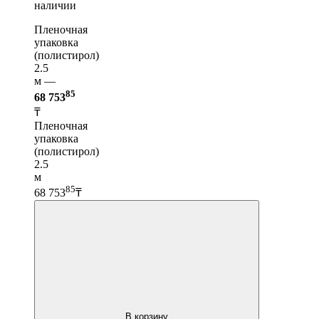
наличии
Пленочная
упаковка
(полистирол)
2.5
м —
85
68 753
₸
Пленочная
упаковка
(полистирол)
2.5
м
85
68 753
₸
В корзину