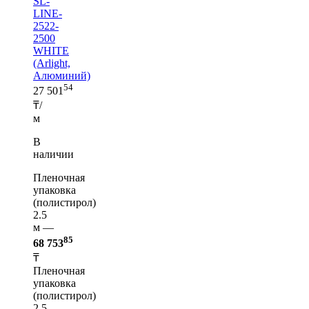
SL-
LINE-
2522-
2500
WHITE
(Arlight,
Алюминий)
54
27 501
₸/
м
В
наличии
Пленочная
упаковка
(полистирол)
2.5
м —
85
68 753
₸
Пленочная
упаковка
(полистирол)
2.5