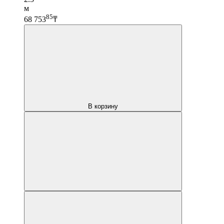
м
85
68 753
₸
В корзину