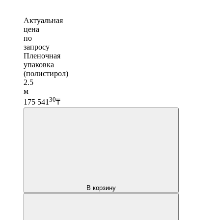
Актуальная
цена
по
запросу
Пленочная
упаковка
(полистирол)
2.5
м
30
175 541
₸
В корзину