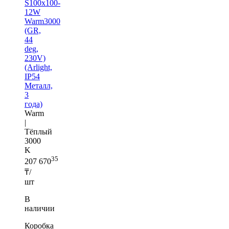
S100x100-
12W
Warm3000
(GR,
44
deg,
230V)
(Arlight,
IP54
Металл,
3
года)
Warm
|
Тёплый
3000
K
35
207 670
₸/
шт
В
наличии
Коробка