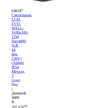
046187
Светильник
LGD-
EVO-
WALL-
S100x100-
12W
Day4000
(GR,
44
deg,
230V)
(Arlight,
IP54
Металл,
3
года)
Day
|
Дневной
4000
K
35
207 670