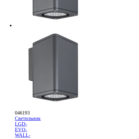
046193
Светильник
LGD-
EVO-
WALL-