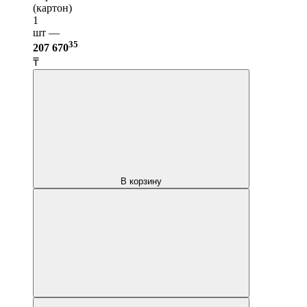
(картон)
1
шт —
35
207 670
₸
В корзину