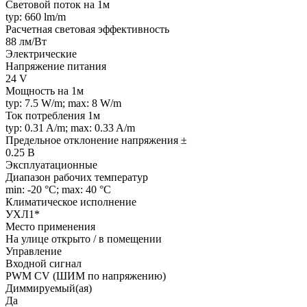
Световой поток на 1м
typ: 660 lm/m
Расчетная световая эффективность
88 лм/Вт
Электрические
Напряжение питания
24 V
Мощность на 1м
typ: 7.5 W/m; max: 8 W/m
Ток потребления 1м
typ: 0.31 A/m; max: 0.33 A/m
Предельное отклонение напряжения ±
0.25 В
Эксплуатационные
Диапазон рабочих температур
min: -20 °C; max: 40 °C
Климатическое исполнение
УХЛ1*
Место применения
На улице открыто / в помещении
Управление
Входной сигнал
PWM СV (ШИМ по напряжению)
Диммируемый(ая)
Да