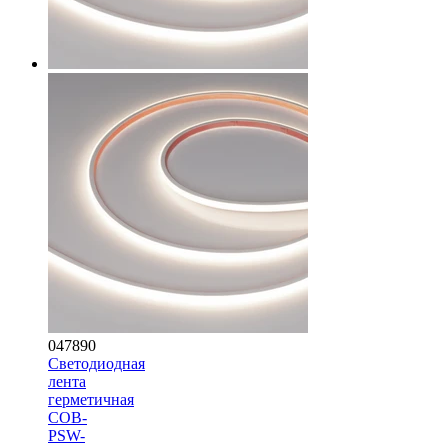
047890
Светодиодная
лента
герметичная
COB-
PSW-