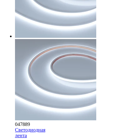
047889
Светодиодная
лента