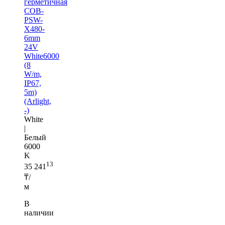
герметичная
COB-
PSW-
X480-
6mm
24V
White6000
(8
W/m,
IP67,
5m)
(Arlight,
-)
White
|
Белый
6000
K
13
35 241
₸/
м
В
наличии