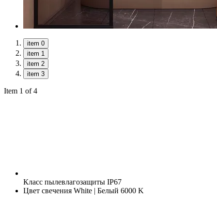
item 0
item 1
item 2
item 3
Item 1 of 4
Класс пылевлагозащиты
IP67
Цвет свечения
White | Белый 6000 K