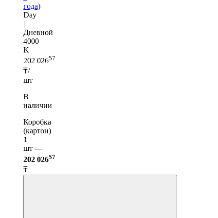
года)
Day
|
Дневной
4000
K
57
202 026
₸/
шт
В
наличии
Коробка
(картон)
1
шт —
57
202 026
₸