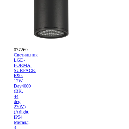
037260
Светильник
LGD-
FORMA-
SURFACE-
R90-
12W
Day4000
(BK,
44
deg,
230V)
(Arlight,
IP54
Металл,
3