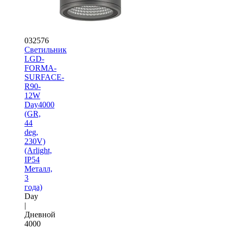
032576
Светильник
LGD-
FORMA-
SURFACE-
R90-
12W
Day4000
(GR,
44
deg,
230V)
(Arlight,
IP54
Металл,
3
года)
Day
|
Дневной
4000