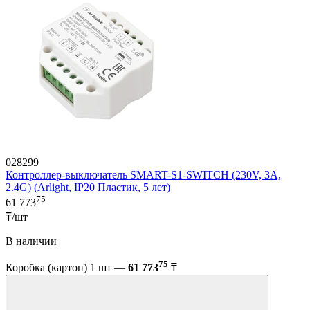
028299
Контроллер-выключатель SMART-S1-SWITCH (230V, 3A,
2.4G) (Arlight, IP20 Пластик, 5 лет)
75
61 773
₸/шт
В наличии
75
Коробка (картон) 1 шт —
61 773
₸