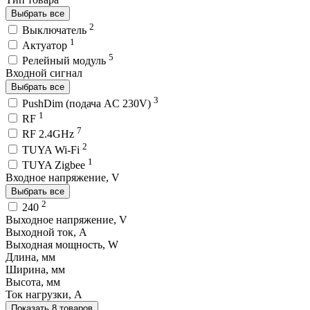
Выбрать все
2
Выключатель
1
Актуатор
5
Релейный модуль
Входной сигнал
Выбрать все
3
PushDim (подача AC 230V)
1
RF
7
RF 2.4GHz
2
TUYA Wi-Fi
1
TUYA Zigbee
Входное напряжение, V
Выбрать все
2
240
Выходное напряжение, V
Выходной ток, A
Выходная мощность, W
Длина, мм
Ширина, мм
Высота, мм
Ток нагрузки, A
Показать 8 товаров