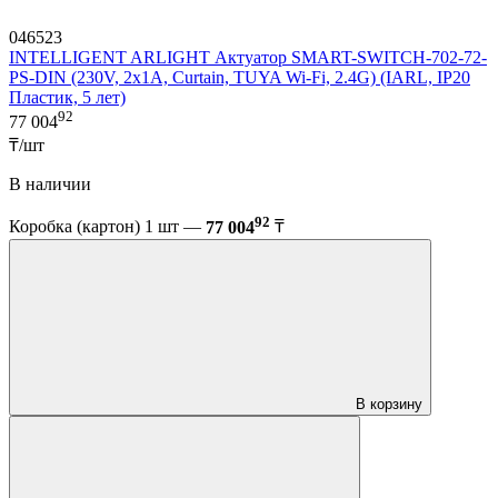
046523
INTELLIGENT ARLIGHT Актуатор SMART-SWITCH-702-72-
PS-DIN (230V, 2x1A, Curtain, TUYA Wi-Fi, 2.4G) (IARL, IP20
Пластик, 5 лет)
92
77 004
₸/шт
В наличии
92
Коробка (картон) 1 шт —
77 004
₸
В корзину