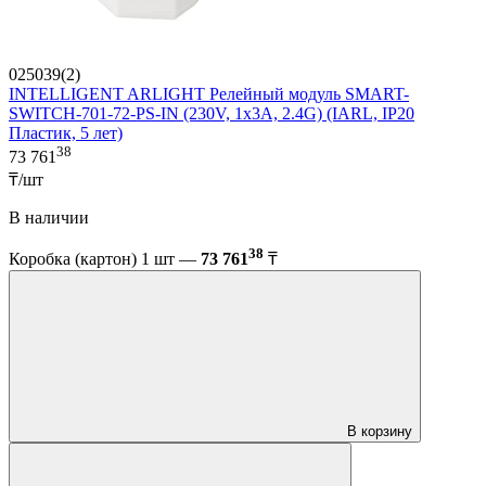
025039(2)
INTELLIGENT ARLIGHT Релейный модуль SMART-
SWITCH-701-72-PS-IN (230V, 1x3A, 2.4G) (IARL, IP20
Пластик, 5 лет)
38
73 761
₸/шт
В наличии
38
Коробка (картон) 1 шт —
73 761
₸
В корзину