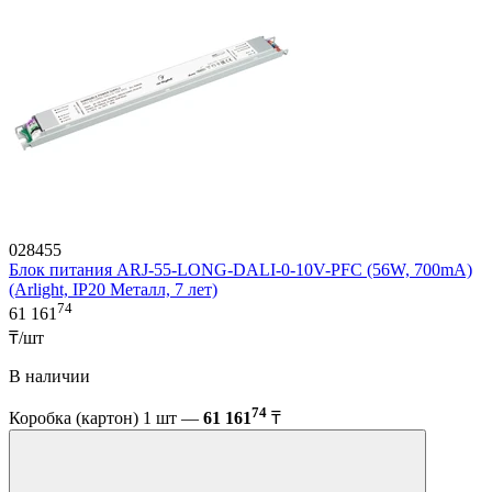
028455
Блок питания ARJ-55-LONG-DALI-0-10V-PFC (56W, 700mA)
(Arlight, IP20 Металл, 7 лет)
74
61 161
₸/шт
В наличии
74
Коробка (картон) 1 шт —
61 161
₸