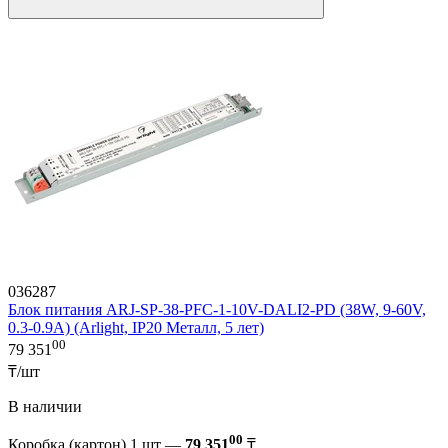
036287
Блок питания ARJ-SP-38-PFC-1-10V-DALI2-PD (38W, 9-60V,
0.3-0.9A) (Arlight, IP20 Металл, 5 лет)
00
79 351
₸/шт
В наличии
00
Коробка (картон) 1 шт —
79 351
₸