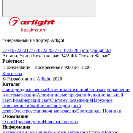
генеральный импортер Arlight
77710722201
77710722203
77710722205
info@arlight.kz
Астана, Улица Бухар жырау, 34/2 ЖК "Бухар Жырау"
Работаем:
Понедельник - Воскресенье
c 9:00 до 18:00
Контакты
© Разработано в
Arlight
, 2026
Каталог
Светодиодные ленты
Источники питания
Системы управления
и автоматизации
Алюминиевые профили
Функциональный
свет
Дизайнерский свет
Системы освещения
Наружное
освещение
Гибкий неон
Светодиодный
декор
Электроустановочные изделия
Светодиоды
Новинки
О компании
О нас
Производство
Новости
Проекты
Информация
Каталоги
Видео
Новинки
Архив вебинаров
Статьи
Вопрос-