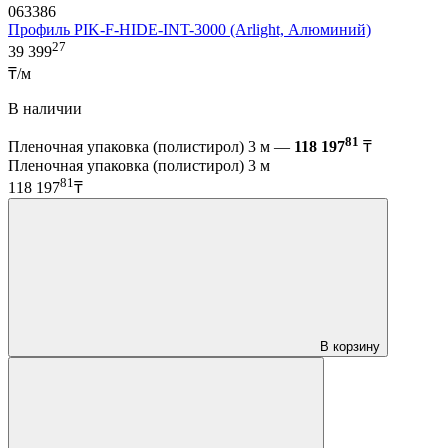
063386
Профиль PIK-F-HIDE-INT-3000 (Arlight, Алюминий)
27
39 399
₸/м
В наличии
81
Пленочная упаковка (полистирол) 3 м —
118 197
₸
Пленочная упаковка (полистирол) 3 м
81
118 197
₸
В корзину