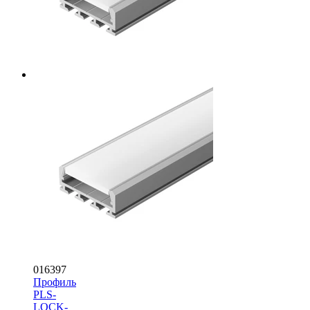
016397
Профиль
PLS-
LOCK-