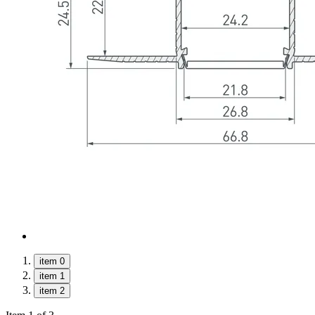
item 0
item 1
item 2