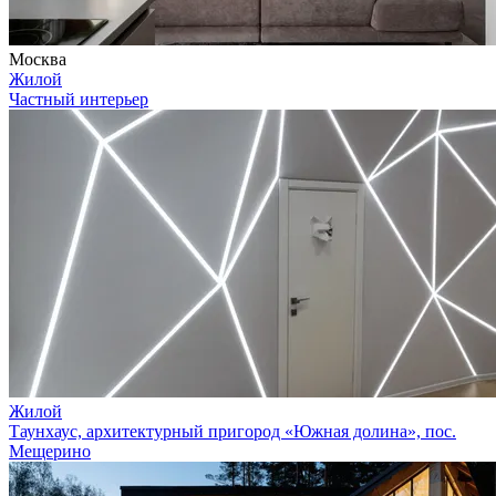
Москва
Жилой
Частный интерьер
Жилой
Таунхаус, архитектурный пригород «Южная долина», пос.
Мещерино