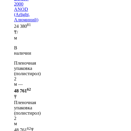
2000
ANOD
(Arlight,
Алюминий)
81
24 380
₸/
м
В
наличии
Пленочная
упаковка
(полистирол)
2
м —
62
48 761
₸
Пленочная
упаковка
(полистирол)
2
м
62
48 761
₸