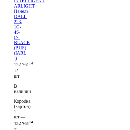
INTELLIGENT
ARLIGHT
Панель
DALI-
223-
1G-
4S-
IN-
BLACK
(BUS)
(IARL,
-)
14
152 761
₸/
шт
В
наличии
Коробка
(картон)
1
шт —
14
152 761
₸