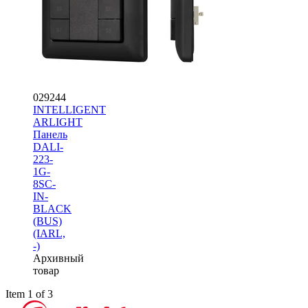
029244
INTELLIGENT
ARLIGHT
Панель
DALI-
223-
1G-
8SC-
IN-
BLACK
(BUS)
(IARL,
-)
Архивный
товар
Item 1 of 3