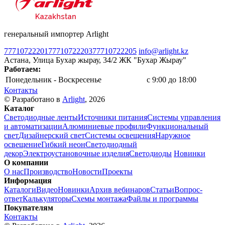
генеральный импортер Arlight
77710722201
77710722203
77710722205
info@arlight.kz
Астана, Улица Бухар жырау, 34/2 ЖК "Бухар Жырау"
Работаем:
Понедельник - Воскресенье
c 9:00 до 18:00
Контакты
© Разработано в
Arlight
, 2026
Каталог
Светодиодные ленты
Источники питания
Системы управления
и автоматизации
Алюминиевые профили
Функциональный
свет
Дизайнерский свет
Системы освещения
Наружное
освещение
Гибкий неон
Светодиодный
декор
Электроустановочные изделия
Светодиоды
Новинки
О компании
О нас
Производство
Новости
Проекты
Информация
Каталоги
Видео
Новинки
Архив вебинаров
Статьи
Вопрос-
ответ
Калькуляторы
Схемы монтажа
Файлы и программы
Покупателям
Контакты