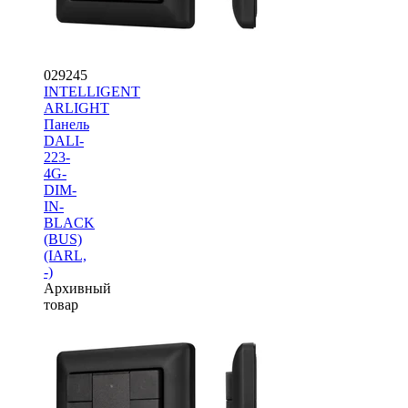
029245
INTELLIGENT
ARLIGHT
Панель
DALI-
223-
4G-
DIM-
IN-
BLACK
(BUS)
(IARL,
-)
Архивный
товар