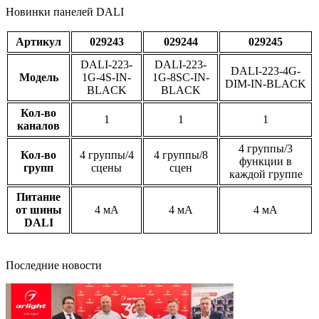
Новинки панелей DALI
Артикул
029243
029244
029245
DALI-223-
DALI-223-
DALI-223-4G-
Модель
1G-4S-IN-
1G-8SC-IN-
DIM-IN-BLACK
BLACK
BLACK
Кол-во
1
1
1
каналов
4 группы/3
Кол-во
4 группы/4
4 группы/8
функции в
групп
сцены
сцен
каждой группе
Питание
от шины
4 мА
4 мА
4 мА
DALI
Последние новости