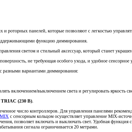
 и роторных панелей, которые позволяют с легкостью управлят
оддерживающими функцию диммирования.
управления светом и стильный аксессуар, который станет украше
поверхность, не требующая особого ухода, и удобное сенсорное 
 с разными вариантами диммирования:
влять включением/выключением света и регулировать яркость св
 TRIAC (230 В)
.
ниченное число контроллеров. Для управления панелями рекомен
-MIX
с сенсорным кольцом осуществляет управление MIX-источ
ечения, позволяет включать и выключать свет. Удобная функция 
абатывания сигнала ограничивается 20 метрами.