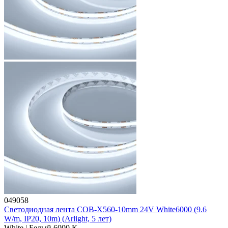
049058
Светодиодная лента COB-X560-10mm 24V White6000 (9.6
W/m, IP20, 10m) (Arlight, 5 лет)
White | Белый 6000 K