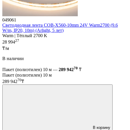
049061
Светодиодная лента COB-X560-10mm 24V Warm2700 (9.6
W/m, IP20, 10m) (Arlight, 5 лет)
Warm | Тёплый 2700 K
27
28 994
₸/м
В наличии
70
Пакет (полиэтилен) 10 м —
289 942
₸
Пакет (полиэтилен) 10 м
70
289 942
₸
В корзину