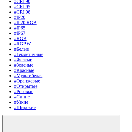
#CRI 90
#CRI 95
#CRI 98
#IP20
#IP20 RGB
#IP65
#IP67
#RGB
#RGBW
#Белые
#Герметичные
#Желтые
#Зеленые
#Красные
#Мультибелая
#Оранжевые
#Открытые
#Розовые
#Синие
#Узкие
#Широкие