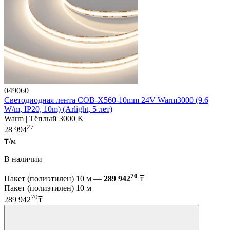
049060
Светодиодная лента COB-X560-10mm 24V Warm3000 (9.6
W/m, IP20, 10m) (Arlight, 5 лет)
Warm | Тёплый 3000 K
27
28 994
₸/м
В наличии
70
Пакет (полиэтилен) 10 м —
289 942
₸
Пакет (полиэтилен) 10 м
70
289 942
₸