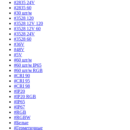
#2835 24V
#2835 60
#30 шт/м
#3528 120
#3528 12V 120
#3528 12V 60
#3528 24V
#3528 60
#36V
#48V
#5V
#60 шт/м
#60 шт/м IP65
#60 шт/м RGB
#CRI 90
#CRI 95
#CRI 98
#IP20
#IP20 RGB
#IP65
#IP67
#RGB
#RGBW
#Белые
#Герметичные