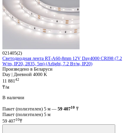
021405(2)
Светодиодная лента RT-A60-8mm 12V Day4000 CRI98 (7.2
W/m, IP20, 2835, 5m) (Arlight, 7.2 Вт/м, IP20)
Произведено в Беларуси
Day | Дневной 4000 K
42
11 881
₸/м
В наличии
10
Пакет (полиэтилен) 5 м —
59 407
₸
Пакет (полиэтилен) 5 м
10
59 407
₸