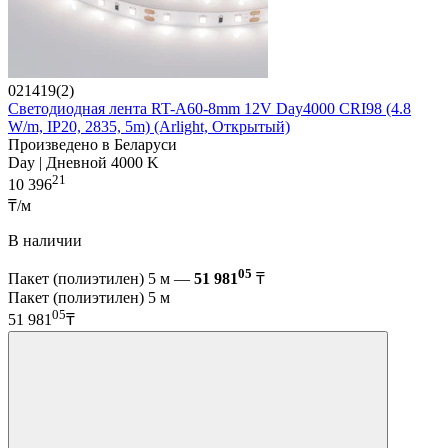
021419(2)
Светодиодная лента RT-A60-8mm 12V Day4000 CRI98 (4.8
W/m, IP20, 2835, 5m) (Arlight, Открытый)
Произведено в Беларуси
Day | Дневной 4000 K
21
10 396
₸/м
В наличии
05
Пакет (полиэтилен) 5 м —
51 981
₸
Пакет (полиэтилен) 5 м
05
51 981
₸