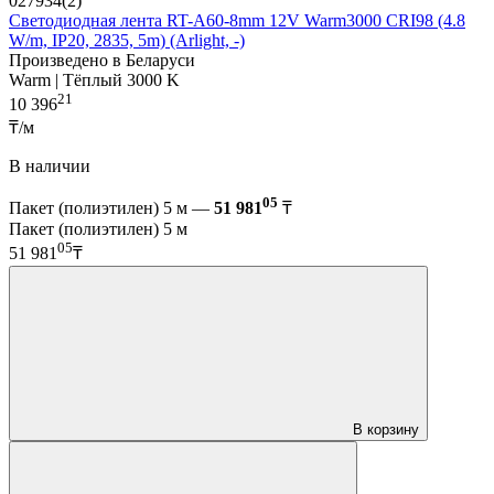
027934(2)
Светодиодная лента RT-A60-8mm 12V Warm3000 CRI98 (4.8
W/m, IP20, 2835, 5m) (Arlight, -)
Произведено в Беларуси
Warm | Тёплый 3000 K
21
10 396
₸/м
В наличии
05
Пакет (полиэтилен) 5 м —
51 981
₸
Пакет (полиэтилен) 5 м
05
51 981
₸
В корзину