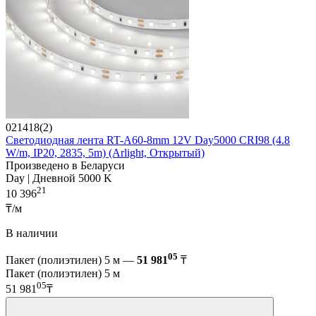
021418(2)
Светодиодная лента RT-A60-8mm 12V Day5000 CRI98 (4.8
W/m, IP20, 2835, 5m) (Arlight, Открытый)
Произведено в Беларуси
Day | Дневной 5000 K
21
10 396
₸/м
В наличии
05
Пакет (полиэтилен) 5 м —
51 981
₸
Пакет (полиэтилен) 5 м
05
51 981
₸