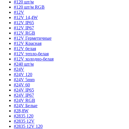
#120 шт/м
#120 шт/м RGB
#12V
#12V 14,4W
#12V IP65
#12V IP67
#12V RGB
#12V Герметичные
#12V Красная
#12V белая
#12V тепло-белая
#12V холодно-белая
#240 шт/м
#24V
#24V 120
#24V 5mm
#24V 60
#24V IP65
#24V IP67
#24V RGB
#24V Белые
#28,8W
#2835 120
#2835 12V
#2835 12V 120