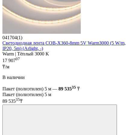
041704(1)
Светодиодная лента COB-X360-8mm 5V Warm3000 (5 W/m,
IP20, 5m) (Arlight, -)
Warm | Тёплый 3000 K
07
17 907
₸/м
В наличии
35
Пакет (полиэтилен) 5 м —
89 535
₸
Пакет (полиэтилен) 5 м
35
89 535
₸