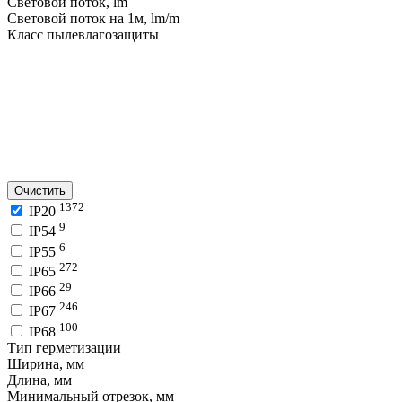
Световой поток, lm
Световой поток на 1м, lm/m
Класс пылевлагозащиты
Очистить
1372
IP20
9
IP54
6
IP55
272
IP65
29
IP66
246
IP67
100
IP68
Тип герметизации
Ширина, мм
Длина, мм
Минимальный отрезок, мм