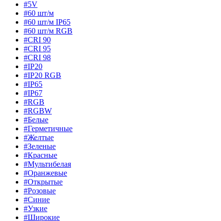
#5V
#60 шт/м
#60 шт/м IP65
#60 шт/м RGB
#CRI 90
#CRI 95
#CRI 98
#IP20
#IP20 RGB
#IP65
#IP67
#RGB
#RGBW
#Белые
#Герметичные
#Желтые
#Зеленые
#Красные
#Мультибелая
#Оранжевые
#Открытые
#Розовые
#Синие
#Узкие
#Широкие