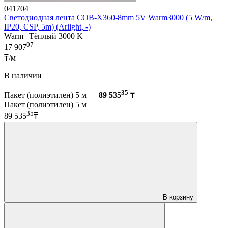
041704
Светодиодная лента COB-X360-8mm 5V Warm3000 (5 W/m,
IP20, CSP, 5m) (Arlight, -)
Warm | Тёплый 3000 K
07
17 907
₸/м
В наличии
35
Пакет (полиэтилен) 5 м —
89 535
₸
Пакет (полиэтилен) 5 м
35
89 535
₸
В корзину