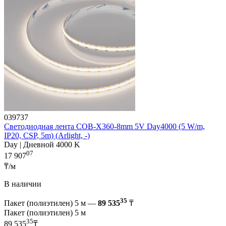
039737
Светодиодная лента COB-X360-8mm 5V Day4000 (5 W/m,
IP20, CSP, 5m) (Arlight, -)
Day | Дневной 4000 K
07
17 907
₸/м
В наличии
35
Пакет (полиэтилен) 5 м —
89 535
₸
Пакет (полиэтилен) 5 м
35
89 535
₸