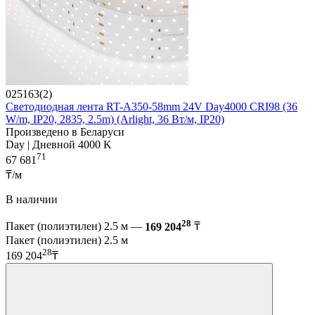
025163(2)
Светодиодная лента RT-A350-58mm 24V Day4000 CRI98 (36
W/m, IP20, 2835, 2.5m) (Arlight, 36 Вт/м, IP20)
Произведено в Беларуси
Day | Дневной 4000 K
71
67 681
₸/м
В наличии
28
Пакет (полиэтилен) 2.5 м —
169 204
₸
Пакет (полиэтилен) 2.5 м
28
169 204
₸