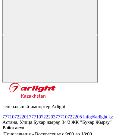
генеральный импортер Arlight
77710722201
77710722203
77710722205
info@arlight.kz
Астана, Улица Бухар жырау, 34/2 ЖК "Бухар Жырау"
Работаем:
Понедельник - Воскресенье
c 9:00 до 18:00