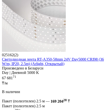
025162(2)
Светодиодная лента RT-A350-58mm 24V Day5000 CRI98 (36
W/m, IP20, 2.5m) (Arlight, Открытый)
Произведено в Беларуси
Day | Дневной 5000 K
71
67 681
₸/м
В наличии
28
Пакет (полиэтилен) 2.5 м —
169 204
₸
Пакет (полиэтилен) 2.5 м